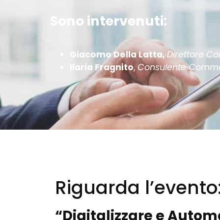
Sono intervenuti:
Giacomo Della Latta,
Direttore C
Ilaria Fragnito
,
Consulente Commerc
Riguarda l’evento
“Digitalizzare e Autom