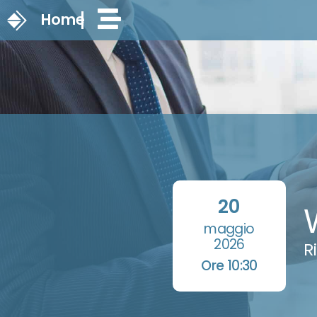
Home
20
maggio
2026
R
Ore 10:30