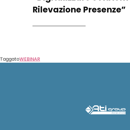
Rilevazione Presenze”
Taggato
WEBINAR