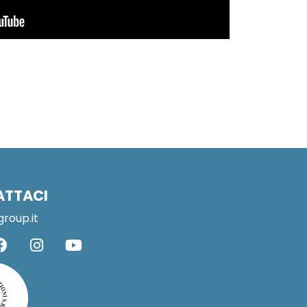
ATTACI
group.it