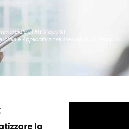
ommerciale
di Ati Group Srl
iale e Applicativa nell’Area HR
di Ati Group Srl.
:
atizzare la