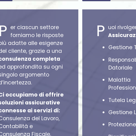
P
P
er ciascun settore
uoi rivolge
forniamo le risposte
Assicuraz
più adatte alle esigenze
Gestione 
del cliente, grazie a una
consulenza completa
Responsab
ed approfondita su ogni
Datoriale
singolo argomento
Malattia
d’incertezza.
Profession
Ci occupiamo di offrire
Tutela Leg
soluzioni assicurative
connesse ai servizi di:
Gestione L
Consulenza del Lavoro,
Protezione
Contabilità e
Consulenza Fiscale,