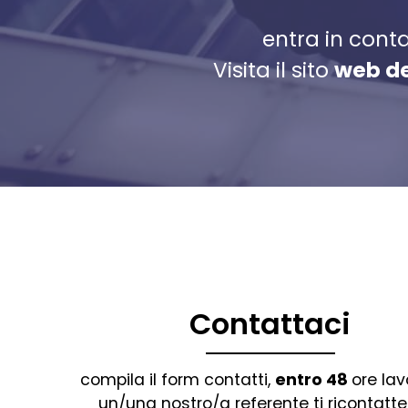
entra in conta
Visita il sito
web d
Contattaci
compila il form contatti,
entro 48
ore lav
un/una nostro/a referente ti ricontatte