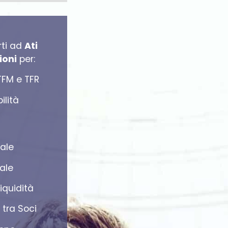
rti ad
Ati
ioni
per:
TFM e TFR
ilità
ale
ale
iquidità
 tra Soci