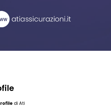
file
ofile
di Ati