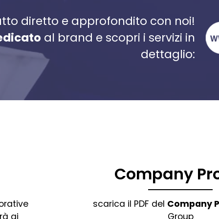
tto diretto e approfondito con noi!
edicato
al brand e
scopri i servizi in
dettaglio:
Company Pro
orative
scarica il PDF del
Company Pr
rà ai
Group