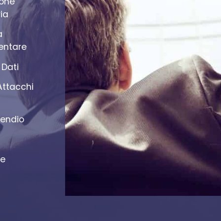
ione
ia
a
ntare
 Dati
Attacchi
cendio
te