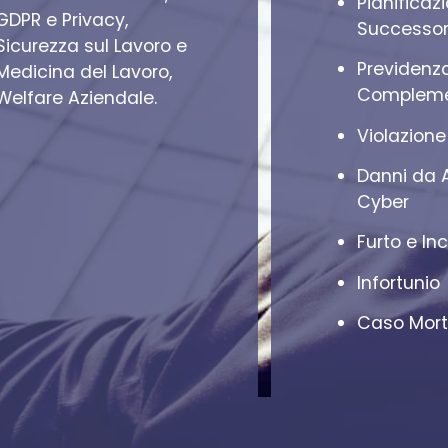
Pianificaz
GDPR e Privacy,
Successor
Sicurezza sul Lavoro e
Previdenz
Medicina del Lavoro,
Compleme
Welfare Aziendale.
Violazione
Danni da 
Cyber
Furto e In
Infortunio
Caso Mor