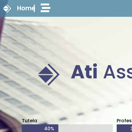
Home
Ati
Ass
Tutela
Profes
40%