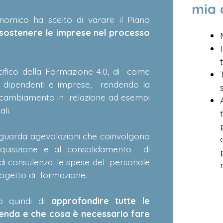
mia 
onomico ha scelto di varare il Piano
sostenere le imprese nel processo
ifico della Formazione 4.0, di come
 i dipendenti e imprese, rendendo la
l cambiamento in relazione ad esempi
li.
riguarda agevolazioni che coinvolgono
’acquisizione e al consolidamento di
i consulenza, le spese del personale
 progetto di formazione.
o quindi di
approfondire tutte le
zienda e che cosa è necessario fare