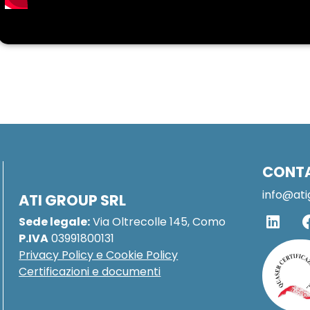
CONT
info@ati
ATI GROUP SRL
Sede legale:
Via Oltrecolle 145, Como
P.IVA
03991800131
Privacy Policy e Cookie Policy
Certificazioni e documenti