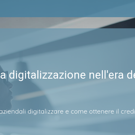
a digitalizzazione nell'era d
aziendali digitalizzare e come ottenere il cred