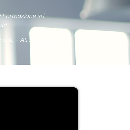
i Formazione srl
srl
zione –
Ati Sicurezza