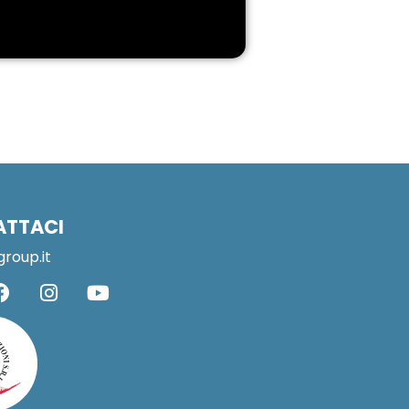
ATTACI
group.it