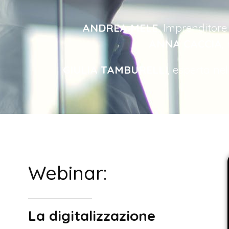
ANDREA MELE
,
Imprenditore
ANNA CACCIA
,
GIULIA TAMBURELLI
, esperta ne
Webinar:
La digitalizzazione