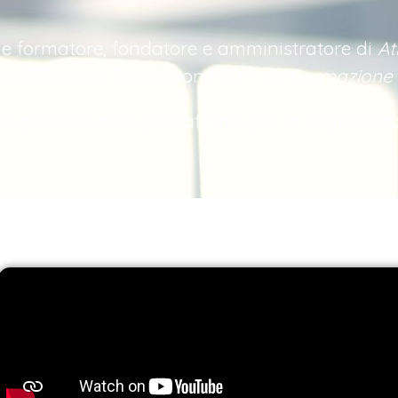
 e formatore, fondatore e amministratore di
At
 responsabile Formazione 4.0 –
Ati Formazione 
lla gestione delle piattaforme per la digitalizza