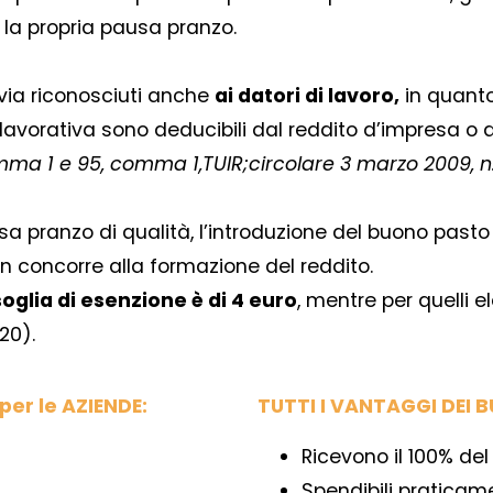
 la propria pausa pranzo.
via riconosciuti anche
ai datori di lavoro,
in quanto 
tà lavorativa sono deducibili dal reddito d’impresa 
omma 1 e 95, comma 1,TUIR;circolare 3 marzo 2009, n. 
pausa pranzo di qualità, l’introduzione del buono past
n concorre alla formazione del reddito.
soglia di esenzione è di 4 euro
, mentre per quelli el
20).
er le AZIENDE:
TUTTI I VANTAGGI DEI 
Ricevono il 100% del
Spendibili pratica