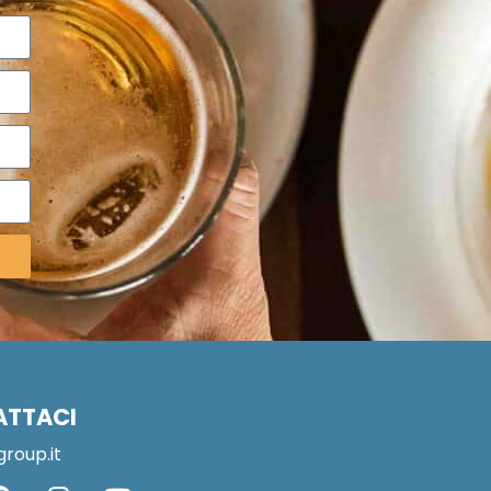
ATTACI
group.it