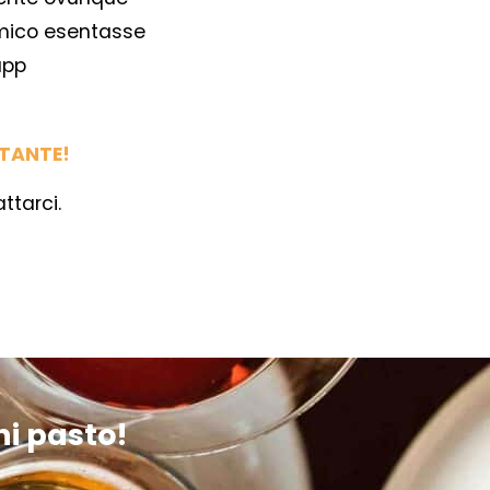
mico esentasse
app
TANTE!
ttarci.
ni pasto!