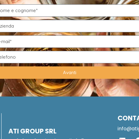
Avanti
CONT
info@ati
ATI GROUP SRL