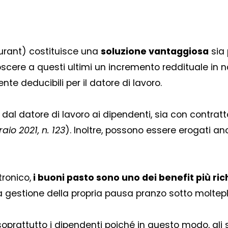
urant) costituisce una
soluzione vantaggiosa
sia 
noscere a questi ultimi un incremento reddituale in na
nte deducibili per il datore di lavoro.
al datore di lavoro ai dipendenti, sia con contratto
aio 2021, n. 123
). Inoltre, possono essere erogati an
tronico,
i buoni pasto sono uno dei benefit più rich
gestione della propria pausa pranzo sotto molteplic
soprattutto i dipendenti poiché in questo modo, gli