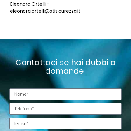
Eleonora Ortelli –
eleonora.ortelli@atisicurezza.it
Contattaci se hai dubbi o
domande!