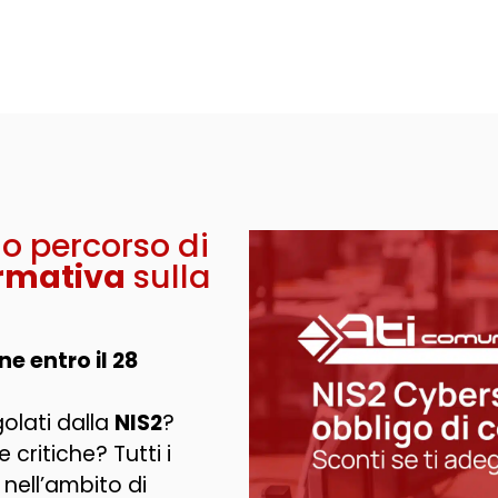
uo percorso di
rmativa
sulla
e entro il 28
golati dalla
NIS2
?
re critiche?
Tutti i
 nell’ambito di