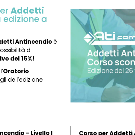
per
Addetti
 edizione a
detti Antincendio
è
ossibilità di
ivo del 15%!
l’
Oratorio
gli dell’edizione
cendio – Livello I
Corso per Addetti A