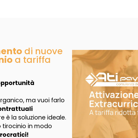
mento
di nuove
nio
a tariffa
 opportunità
organico, ma vuoi farlo
ontrattuali
are è la soluzione ideale.
 tirocinio in modo
rocratici!