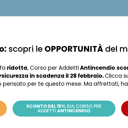
o:
scopri le
OPPORTUNITÀ
del m
ffa
ridotta
, Corso per Addetti
Antincendio
sco
sicurezza in scadenza il 28 febbraio.
Clicca s
pensato per te questo mese. Ma affrettati, 
SCONTO DEL 15%
SUL CORSO PER
ADDETTI
ANTINCENDIO