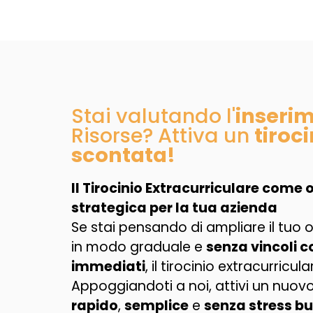
Stai valutando l'
inseri
Risorse? Attiva un
tiroci
scontata!
Il Tirocinio Extracurriculare come
strategica per la tua azienda
Se stai pensando di ampliare il tuo 
in modo graduale e
senza vincoli c
immediati
, il tirocinio extracurricul
Appoggiandoti a noi, attivi un nuovo
rapido
,
semplice
e
senza stress bu