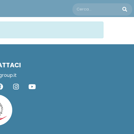
ATTACI
group.it